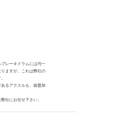
るブレーキドラムには均一
なりますが、これは弊社の
す。
であるアクスルも、旋盤加
は弊社にお任せ下さい。