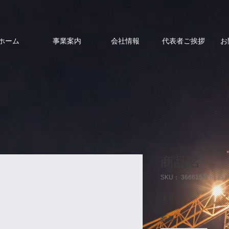
ホーム
事業案内
会社情報
代表者ご挨拶
お
商品名
SKU： 3666153761351
価
￥8
格
数量
*