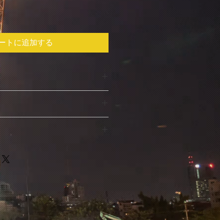
ートに追加する
てください。サイズ、素材、取扱説
ー
徴やおすすめのポイントなどを説明
を入力してください。顧客が商品に
て
や、不備があった場合に行う手続き
ましょう。内容を明確にすることで
要時間、梱包など、商品の配送に関
得し、安心して商品を購入していた
ください。配送情報を明確にするこ
を獲得し、安心して商品を購入して