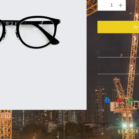
カ
商品情報
商品の詳細を入力し
返品・返金ポリシ
明に加え、商品の特
しましょう。
返品・返金ポリシー
商品の配送につい
満足しなかった場合
の手順などを説明し
配送地域、料金、所
顧客からの信頼を獲
する情報を入力して
だけます。
とで顧客からの信頼
いただけます。
。あなたの商品の特徴やおすすめのポイン