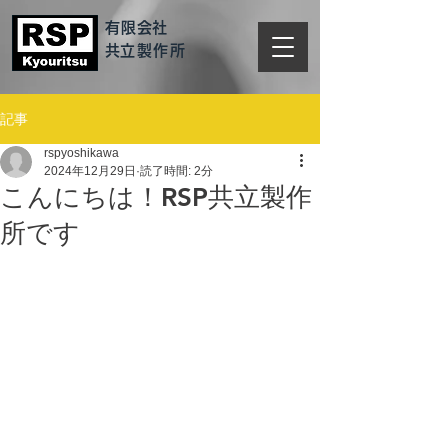
有限会社
​共立製作所
記事
rspyoshikawa
2024年12月29日
読了時間: 2分
こんにちは！RSP共立製作
所です